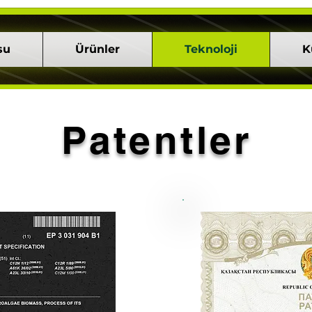
su
Ürünler
Teknoloji
K
Patentler